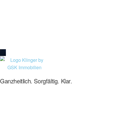
Ganzheitlich. Sorgfältig. Klar.
GSK Immobilien begleitet Eigentümer und Suchkunden mit Klarheit,
Marktkenntnis und einem hochwertigen Vermarktungsansatz.
Immobilien in Wiesbaden
Rhein Main & Rheingau