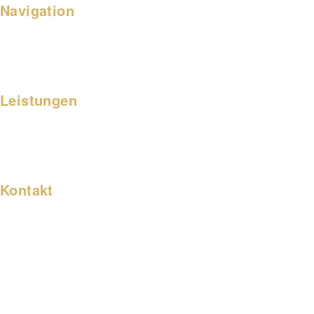
Navigation
Immobilien
Immobilienbewertung
Neubauprojekte
Kontakt
Leistungen
Immobilie verkaufen
Immobilie vermieten
Referenzen
Unternehmen
Kontakt
GSK Immobilien
Entwicklung und Vermarktung AG
Standort Wiesbaden – Rhein-Main –
Rheingau & Bergstraße
Zentrale 06251 38075
info@gsk-immobilien-ag.de