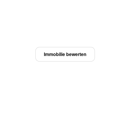
G
anzheitl
Von der fundierten Wertermittlung bis zu
persönlich und transparent.
Immobilie bewerten
Mehr über G