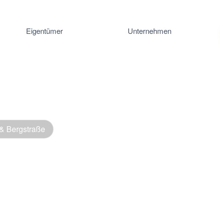
Eigentümer
Unternehmen
& Bergstraße
nverkauf in 
ein-Main-Gebi